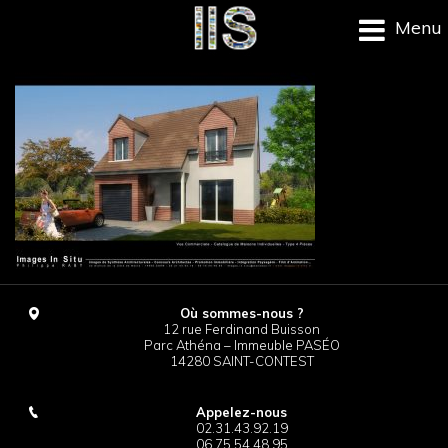
Menu
Où sommes-nous ?
12 rue Ferdinand Buisson
Parc Athéna – Immeuble PASÉO
14280 SAINT-CONTEST
Appelez-nous
02.31.43.92.19
06.75.54.48.95