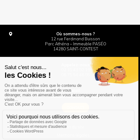
Où sommes-nous ?
12 rue Ferdinand Buisson
Parc Athéna – Immeuble PASÉO
14280 SAINT-CONTEST
Appelez-nous
02.31.43.92.19
06.75.54.48.95
Mail
accueil@images-in-situ.fr
CONTACT
Plan du site
Mentions légales