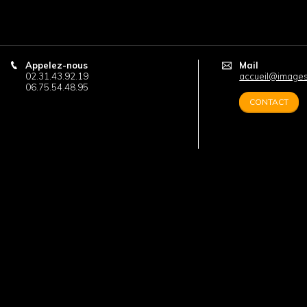
Appelez-nous
Mail
02.31.43.92.19
accueil@images-
06.75.54.48.95
CONTACT