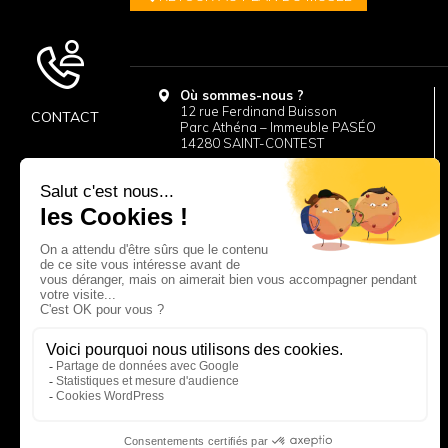
Où sommes-nous ?
12 rue Ferdinand Buisson
CONTACT
Parc Athéna – Immeuble PASÉO
14280 SAINT-CONTEST