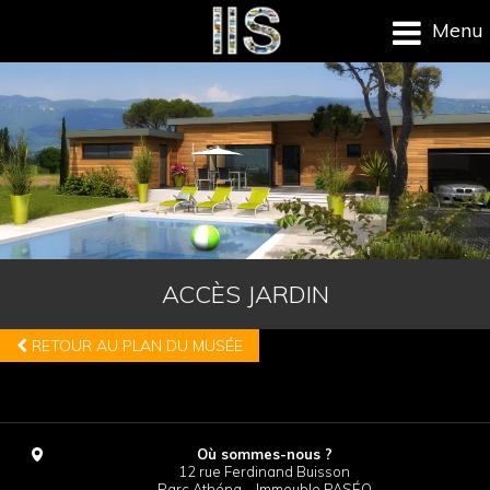
Menu
ACCÈS JARDIN
RETOUR AU PLAN DU MUSÉE
Où sommes-nous ?
12 rue Ferdinand Buisson
Parc Athéna – Immeuble PASÉO