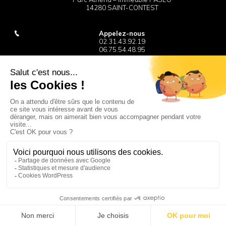
14280 SAINT-CONTEST
Appelez-nous
02.31.43.92.19
06.75.54.48.95
Mail
accueil@images-in-situ.fr
CONTACT
Plan du site
Mentions légales